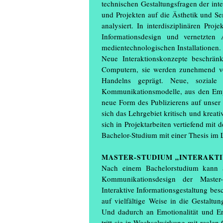
technischen Gestaltungsfragen der int
und Projekten auf die Ästhetik und Se
analysiert. In interdisziplinären Pro
Informationsdesign und vernetzten
medientechnologischen Installationen.
Neue Interaktionskonzepte beschränk
Computern, sie werden zunehmend v
Handelns geprägt. Neue, soziale 
Kommunikationsmodelle, aus den Empf
neue Form des Publizierens auf unser
sich das Lehrgebiet kritisch und krea
sich in Projektarbeiten vertiefend mit
Bachelor-Studium mit einer Thesis im 
MASTER-STUDIUM „INTERAKTI
Nach einem Bachelorstudium kann 
Kommunikationsdesign der Master-S
Interaktive Informationsgestaltung bes
auf vielfältige Weise in die Gestaltu
Und dadurch an Emotionalität und Erf
tritt sie in Wechselwirkung mit realen