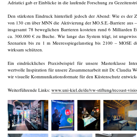
Adriatici gab er Einblicke in die laufende Forschung zu Gezeite
Den stärksten Eindruck hinterließ jedoch der Abend: Wie es der Z
von 130 cm über MNN die Aktivierung der MO.S.E.-Barriere aus – 
insgesamt 78 beweglichen Barrieren kosteten rund 6 Milliarden E
ca. 300.000 € zu Buche. Wie lange das System trägt, ist ungewiss
Szenarien bis zu 1 m Meeresspiegelanstieg bis 2100 – MOSE d
wirksam schützen.
Ein eindrückliches Praxisbeispiel für unsere Masterklasse Int
wertvolle Inspiration für unsere Zusammenarbeit mit Dr. Claudi
wir visuelle Kommunikationsformate für den Küstenschutz entwick
Weiterführende Links:
www.uni-kiel.de/de/vw-stiftung/recoast-visi