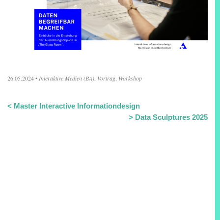
26.05.2024
•
Interaktive Medien (BA)
,
Vortrag
,
Workshop
<
Master Interactive Informationdesign
>
Data Sculptures 2025